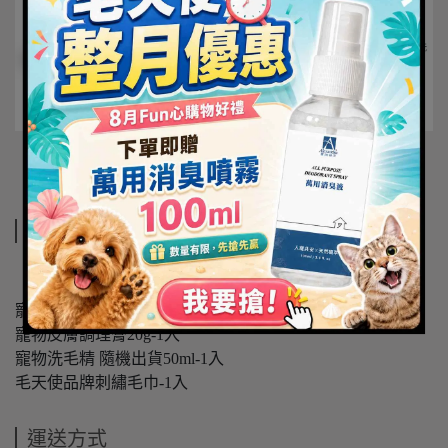
規格說明
【迷你體驗組】組合內容：
寵物地板清潔劑50ml-1入
寵物皮膚調理膏20g-1入
寵物洗毛精 隨機出貨50ml-1入
毛天使品牌刺繡毛巾-1入
運送方式