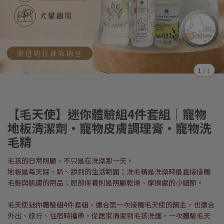
1
/
1
【毛天使】迷你體驗組4件套組｜寵物
地板清潔劑・寵物皮膚調理膏・寵物洗
毛精
毛孩的日常照顧，不只是在洗澡那一天。
地板是每天踩、趴、舔到的生活範圍；洗毛精是洗澡時最直接接觸
毛髮與肌膚的用品；局部保養則是照顧乾燥、摩擦處的小細節。
毛天使迷你體驗組4件套組，適合第一次接觸毛天使的飼主，也適合
外出、旅行、住宿時攜帶。從居家清潔到毛孩洗護，一次體驗毛天