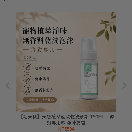
通用
【毛天使】天然植萃寵物乾洗慕斯 150ML｜狗
【
狗專用款 淨味清香
NT$504