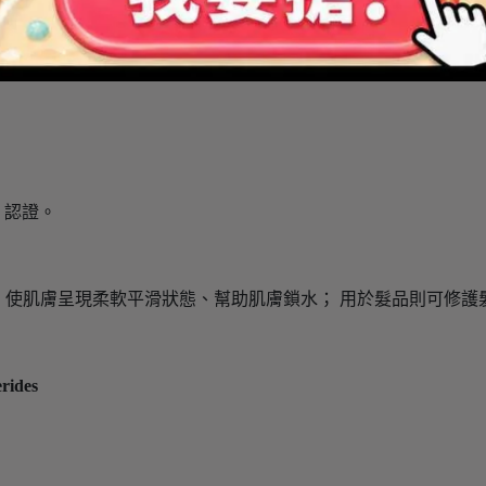
 認證。
，使肌膚呈現柔軟平滑狀態、幫助肌膚鎖水； 用於髮品則可修護
ides