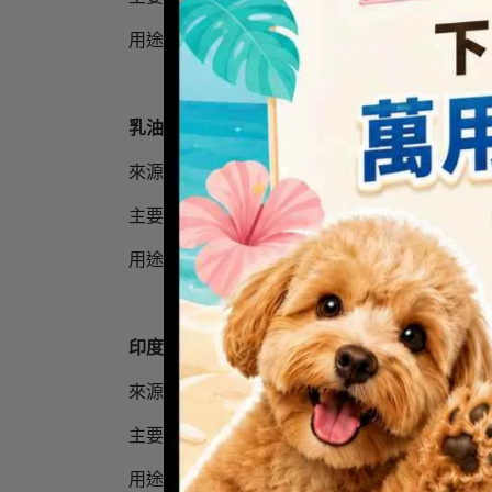
用途說明 幫助提升或維持肌膚表面含水量與
乳油木果油 Butyrospermum Parkii (Shea) Oil
來源 天然來源，取自乳油木果。
主要用途 潤膚劑（Emollient）
用途說明 用於保養品，可填補角質細胞間隙
印度刺竹萃取 Bambusa Arundinacea Stem Ext
來源 天然來源，取自印度刺竹。具 COSMOS
主要用途 保濕劑（Humectant）
用途說明 保濕劑（Humectant）