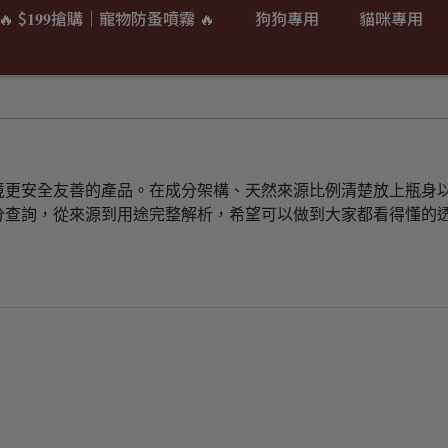
🔥 $𝟏𝟗𝟗搶購｜寵物防蚤噴霧 🔥
狗狗專用
貓咪專用
境更安全友善的產品。在成分架構、天然來源比例清楚放上瓶身
分查詢，從來源到用途完整解析，希望可以做到大家都看得懂的