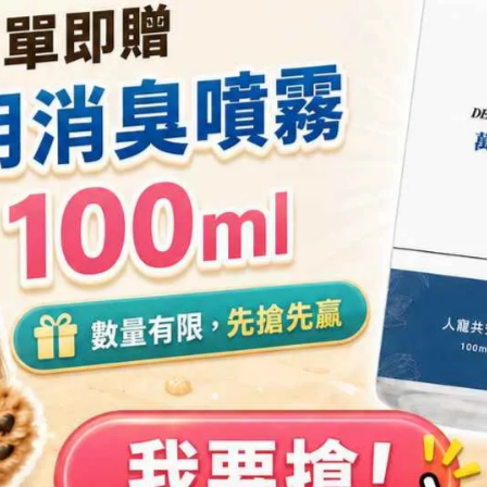
保水度。
，使肌膚呈現柔軟平滑狀態、幫助肌膚鎖水； 用於髮品則可修護
ract
 認證。