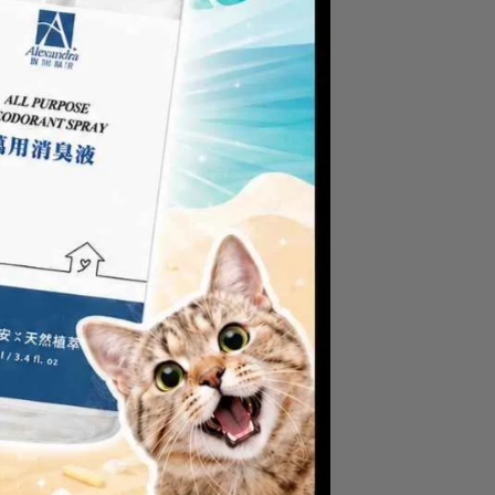
髮絲受損毛麟片、改善毛躁。