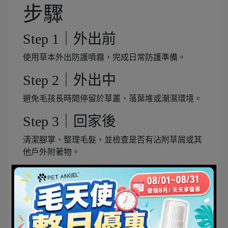
步驟
Step 1｜外出前
使用草本外出防護噴霧，完成日常防護準備。
Step 2｜外出中
避免毛孩長時間停留於草叢、落葉堆或潮濕環境。
Step 3｜回家後
清潔腳掌、整理毛髮，並檢查是否有沾附草屑或其
他戶外附著物。
哪些毛孩特別需要
注意？