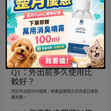
以下情境更建議養成外出防護習慣：
喜歡草地奔跑
常去寵物公園
經常露營旅行
每天散步兩次以上
喜歡鑽草叢探索
長毛犬種
常見問題 FAQ
Q1：外出前多久使用比
較好？
可於外出前均勻使用，依產品使用方式完成日常防
護步驟。