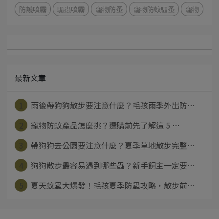
防護噴霧
驅蟲噴霧
寵物防蚤
寵物防蚊驅蚤
寵物
最新文章
1
雨後帶狗狗散步要注意什麼？毛孩雨季外出防⋯
2
寵物防蚊產品怎麼挑？選購前先了解這 5 ⋯
3
帶狗狗去公園要注意什麼？夏季草地散步完整⋯
4
狗狗散步最容易遇到哪些蟲？新手飼主一定要⋯
5
夏天蚊蟲大爆發！毛孩夏季防蟲攻略，散步前⋯