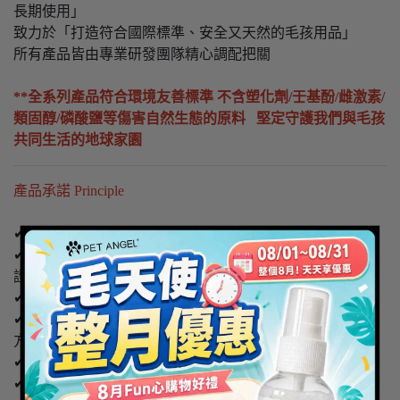
長期使用」
致力於「打造符合國際標準、安全又天然的毛孩用品」
所有產品皆由專業研發團隊精心調配把關
**全系列產品符合環境友善標準 不含塑化劑/壬基酚/雌激素/
類固醇/磷酸鹽等傷害自然生態的原料 堅定守護我們與毛孩
共同生活的地球家園
產品承諾 Principle
✔ 由專業研發人員、品管監製
✔ 全系列產品符合台灣 ISO 22716 及 ISO 9001【 食化雙認
證】
✔ 歐盟ECOCERT天然/有機 通過檢驗標準 【安全第一】
✔ 美國USDA有機認證成分/ 日本專利柿單寧，除臭抗菌配
方
✔ 嚴選成分原料配方，科學檢驗無藥物殘留
✔ 投保 1000 萬元產品責任險，