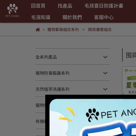
回首頁
找產品
毛孩夏日防護計畫
毛漲知識
關於我們
客服中心
寵物套裝組合系列
囤貨優惠組合
囤
全系列產品
寵物防蚤驅蟲系列
天然植萃洗護系列
寵物除臭抑菌系列
有機精緻保養系列