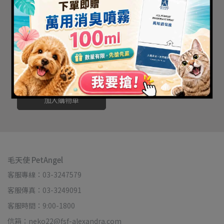
【毛天使】防蚤驅蟲黃金
組合 2件套組｜寵物防護噴
霧・防蚊凝膠
NT$558
NT$619
加入購物車
毛天使 PetAngel
客服專線：03-3247579
客服傳真：03-3249091
客服時間：9:00-1800
信箱：neko22@fsf-alexandra.com