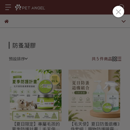
防蚤凝膠
預設排序
共 5 件商品
【夏日限定】專屬毛孩的
【毛天使】夏日防蚤退癢3
夏季防護計畫｜毛天使寵
件套組｜寵物防護噴霧・