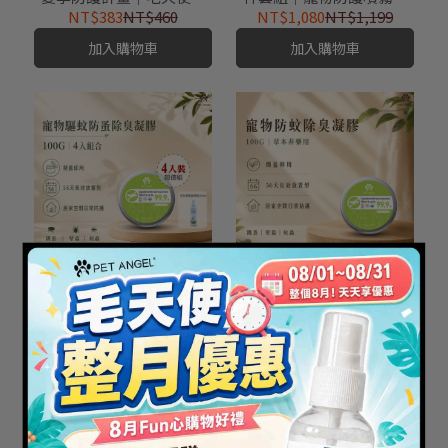
物防蚊凝膠超值組 🐾 6入
防蚊凝膠・艾草洗毛精
NT$383
NT$460
NT$1,080
NT$1,199
熱銷推薦｜平均只要$200/
加入購物車
加入購物車
罐（守護24坪空間）
【毛天使】寵物驅蚊防蚤
【毛天使】寵物驅蚊防蚤
除臭凝膠 100G-4入組合 ※
除臭凝膠 100G｜草本非藥
贈150ML寵物防蚤噴霧
用
NT$333
NT$350
NT$333
NT$350
加入購物車
加入購物車