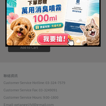
【毛天使】寵物抑菌去味
順毛乾洗噴霧 250ML｜犬
貓通用
NT$428
NT$450
Add to Cart
聯絡資訊
Customer Service Hotline: 03-324-7579
Customer Service Fax: 03-3249091
Customer Service Hours: 9:00-1800
Email: petangel.fsf@gmail.com