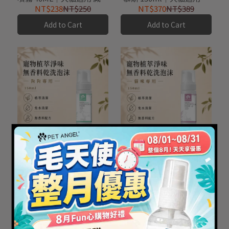
口腔異味
洗快速清潔
NT$238
NT$250
NT$370
NT$389
Add to Cart
Add to Cart
【毛天使】天然植萃寵物
【毛天使】天然植萃寵物
乾洗慕斯 150ML｜狗狗專
乾洗慕斯 150ML｜貓咪專
用款 淨味清香
用款 淨味無香
NT$504
NT$530
NT$504
NT$530
Add to Cart
Add to Cart