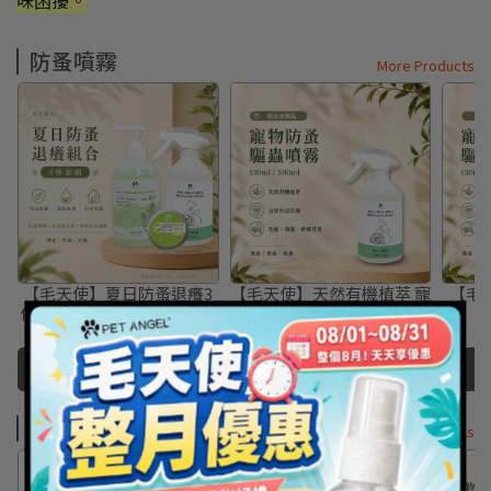
味困擾。
防蚤噴霧
More Products
【毛天使】夏日防蚤退癢3
【毛天使】天然有機植萃 寵
【毛
件套組｜寵物防護噴霧・防
物防蚤驅蟲噴霧 500ml (草
蚊凝膠・艾草洗毛精
本非藥用)
NT$1,080
NT$1,199
NT$428
NT$450
Add to Cart
Add to Cart
防蚤凝膠
More Products