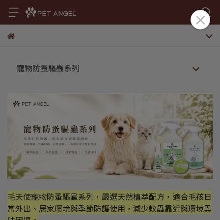
寵物防蚤驅蟲系列
毛天使寵物防蚤驅蟲系列，嚴選天然植萃配方，適合毛孩日
常外出、居家環境與季節防護使用，減少蚊蟲靠近與環境異