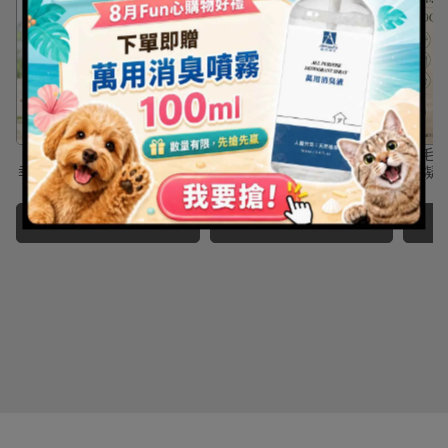
【夏日限定】專屬毛孩的夏
【毛天使】夏日防蚤退癢3
【毛
季防護計畫｜毛天使寵物防
件套組｜寵物防護噴霧・防
臭凝膠
蚊凝膠超值組 🐾 6入熱銷推
蚊凝膠・艾草洗毛精
1
NT$945
NT$1,050
NT$1,080
NT$1,199
薦｜平均只要$200/罐（守
Add to Cart
Add to Cart
護24坪空間）